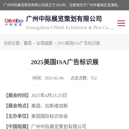
广州中际展览策划有限公司成立于2005年，注册地位于广州市番禺区洛浦街。经营范围包括会议及展览服务，大型活动组织策划服务，展台设计服务，广告业等；主要从事国外广告、标识、印花、LED、照明、光电、灯光、音响、视听、电子展览会等，展位预定-展品运输-签证-行程安排-补贴一站式服务。
广州中际展览策划有限公司
Guangzhou CNIntl Exhibition & Plot Co., Ltd.
当前位置：
首页
>
公司动态
> 2025美国ISA广告标识展
2025年国外照明展
展位搭建
2025美国ISA广告标识展
照明展
展品运输
印花展
视听-灯光音响展
时间：2025-02-06
点击次数：552
2025年国外广告标识展
2025年国内中国香港照明
【
展会时间】
202
5
年
4月
23-25
日
【
展会地点】
美国，
拉斯维加斯
展
【
主办单位】
美国国际标识协会
【
中国组展】
广州中际展览策划有限公司