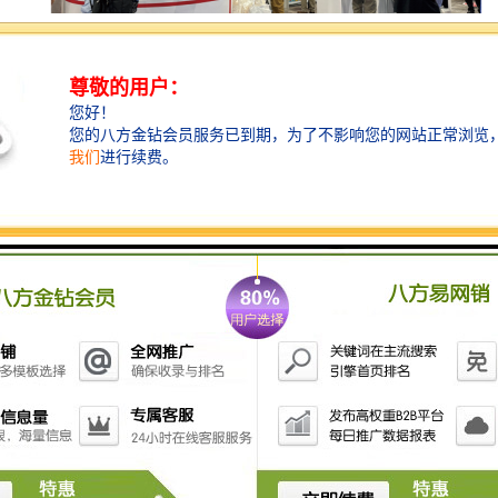
ISA International Sign Expo® 是标识、图像和视觉效果较
全面的贸易展览会。随着成千上万的与会者和数百家参展商
在大幅面打印、数字标牌、LED、软件等方面推动创新的极
限，参加ISA展您一定会找到解决方案来推动您的业务发展
并获得更多利润。
美国国际标识展（
ISA Sign Expo）是中国标识标牌、户
外广告、数字印刷设备材料、展示器材、纺织品印刷供应商
进入、开发美国广告标识市场的较佳途径。我司中际展览做
为国内较早引领中国广告标识企业开拓海外市场的展览公
司，将继续组织广大广告业内企业赴美国参加这一年一度的