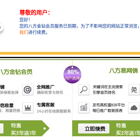
台，为节能照明技术在各行业的推广铺平了道
路。加上俄罗斯不断增加的新建和再建工程项
目、大型活动的举办，对楼宇自动化的需求也越
来越大，给企业带来了巨大商机。这一商机受到
各国照明行业的关注，尤其是中国照明灯饰行业
的关注，谁都不想错过俄罗斯一亿五千万消费者
的巨大市场。
因地缘政治原因，欧美日韩品牌从俄罗斯市
场纷纷撤出，俄罗斯和独联体国家的照明和电气
工程、
安全系统和楼宇自动化领域的市场出现供
应链空缺，对中国产品的需求急剧增大。在
2022
年的展会上，“中国制造”在展会上备受欢迎。根
据现场调查问卷的反馈，75%以上的中国参展商
对本次展会的参展效果感到非常满意。中国展商
接待的采购商主要来自于俄罗斯联邦、土耳其、