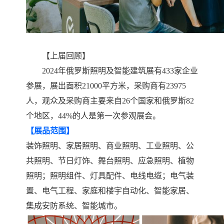
【上届回顾】
202
4
年俄罗斯照明
及智能建筑展
有
433
家企业
参展，展出面积
21000
平方米，采购商有
23975
人
，观众及采购商
主要来自
26
个国家和俄罗斯
82
个地区
，
44%的人是第一次参观展会。
【
展品范围
】
装饰照明、家居照明、商业照明、工业照明、公
共照明、节日灯饰、舞台照明、应急照明、植物
照明；照明组件、灯具配件、电线电缆；电气装
置、
电气工程、家庭和楼宇自动化、智能家居、
集成安防系统、智能城市。