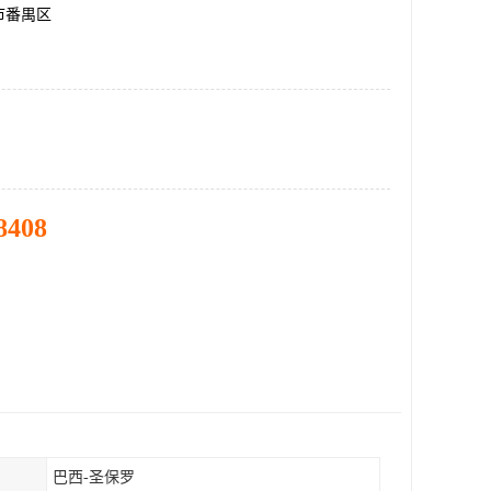
市番禺区
8408
巴西-圣保罗