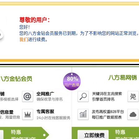
月23-26日，巴西国际照明展在巴西圣保罗盛大举行，欢迎各业界商家入驻参