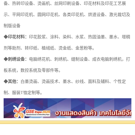
备、热转印设备、烫画机、丝网印刷设
备、印花材料及印花工艺展
示、平网印花机、圆网印花机、各类印花机、烘道设备、激光裁切及
制版设备
◆
印花材料：
印花胶浆、涂料、染料、水浆、热固油墨、墨水、增稠
剂等助剂、转印纸、植绒纸、烫金纸、金葱粉等。
◆
刺绣设备
：
电脑绣花机、刺绣机、缝制设备、
成衣电脑刺绣机，打
板系统，数控系统及零部件等。
◆
其他：
白墨烫画、烫画技术、
墨水、纱线、
面料及辅料
、
个性定
制
、
服装
T恤定制等。