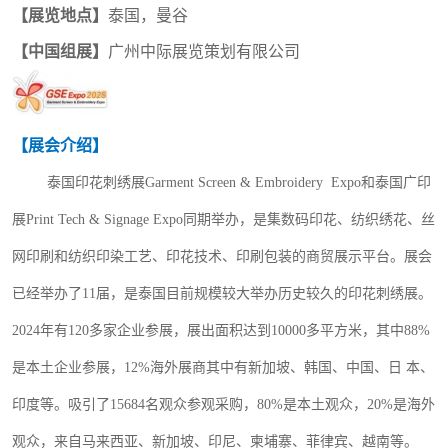
【展览地点】
泰国，曼谷
【
中国组展
】
广州中际展览策划有限公司
【展会介绍】
泰国印花刺绣展
Garment Screen & Embroidery Expo和泰国广印
展
Print Tech &
Signage
Expo
同期举办，
是集数码
印花
、
纺织绣花
、丝
网印刷和纺织印染工艺、
印花技术、
印刷包装的商贸展示平台
。
展会
已经举办了
11届，是泰国目前规模较大举办历史较久的印花刺绣展。
2024
年有
120多
家企业参展，展出面积达到
10000多平方米，其中88%
是本土企业参展，12%海外展商其中有新加坡、韩国、中国、日
本、
印度等。吸引了
15684名观众参观采购，80%是本土观众，20%是海外
观众，来自马来西亚、新加坡、印尼、柬埔寨
、
菲律宾、越南
等
。