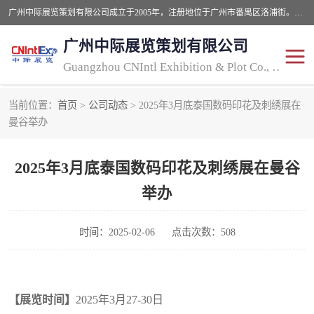
广州中际展览策划有限公司成立于2005年，注册地位于广州市番禺区洛浦街。经营范围包括会议及展览服务，大型活动组织策划服务，展台设计服务，广告业等；主要从事国外广告、标识、印花、LED、照明、光电、灯光、音响、视听、电子展览会等，展位预定-展品运输-签证-行程安排-补贴一站式服务。
广州中际展览策划有限公司
Guangzhou CNIntl Exhibition & Plot Co., Ltd.
当前位置：
首页
>
公司动态
> 2025年3月底泰国数码印花及刺绣展在
2025年国外照明展
展位搭建
曼谷举办
照明展
展品运输
2025年3月底泰国数码印花及刺绣展在曼谷
印花展
视听-灯光音响展
举办
2025年国外广告标识展
2025年国内中国香港照明
时间：2025-02-06
点击次数：508
展
【展览时间】
2025
年
3
月
27-30
日