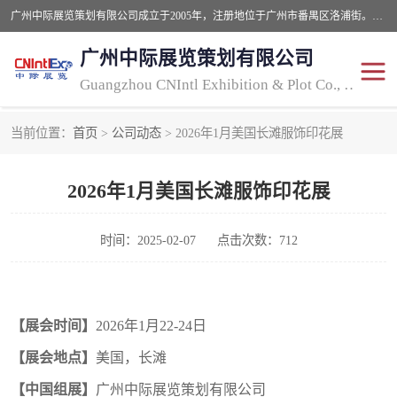
广州中际展览策划有限公司成立于2005年，注册地位于广州市番禺区洛浦街。经营范围包括会议及展览服务，大型活动组织策划服务，展台设计服务，广告业等；主要从事国外广告、标识、印花、LED、照明、光电、灯光、音响、视听、电子展览会等，展位预定-展品运输-签证-行程安排-补贴一站式服务。
广州中际展览策划有限公司
Guangzhou CNIntl Exhibition & Plot Co., Ltd.
当前位置：
首页
>
公司动态
> 2026年1月美国长滩服饰印花展
2025年国外照明展
展位搭建
2026年1月美国长滩服饰印花展
照明展
展品运输
印花展
视听-灯光音响展
时间：2025-02-07
点击次数：712
2025年国外广告标识展
2025年国内中国香港照明
【展会时间】
202
6
年
1
月
22-24
日
展
【展会地点】
美国，
长滩
【
中国组展
】
广州中际展览策划有限公司