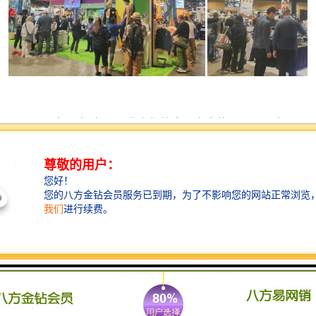
历届参展商
对
ISS
展览会都给出了高度的评价，一方面是
展会提供了非常多高质量的观众，
买家主要来自缝纫绣花技
术、热转印热升华应用、丝网印刷、服装成品定制商、广告
平面印刷设计、
DTF\DTG服装技术、促销品分销等相关行
业，
近
75%的买家会在展会现场下订单
，此外，也能接触到
有关服装印刷，丝网印刷设计，刺绣线混合等较新产业流行
趋势。
202
5
年该展
览会的展位
100%售罄，
有来自全球
300多
家企业参展，
高质量买家出席人数创历史新高，
97.6%的观