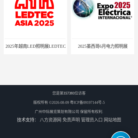
南LED照明展LEDTEC
2025墨西哥6月电力照明展
您是第
357393
位访客
版权所有 ©2026-08-09
粤ICP备09197144号-5
广州中际展览策划有限公司
保留所有权利.
技术支持：
八方资源网
免责声明
管理员入口
网站地图
巴西照明灯饰展Lighting Show 2025
2025中亚（哈萨克斯坦）照明及智慧城市展