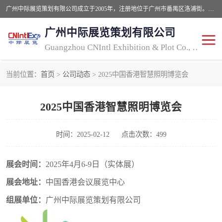
广州中际展览策划有限公司成立于2005年，注册地位于广州市番禺区洛浦街。经营范围包括会议及展览服务，大型活动组织策划服务，展台设计服务，广告业等；主要从事国外广告、标识、印花、LED、照明、光电、灯光、音响、视听、电子展览会等，展位预定-展品运输-签证-行程安排-补贴一站式服务。
广州中际展览策划有限公司
Guangzhou CNIntl Exhibition & Plot Co., Ltd.
当前位置：
首页
>
公司动态
> 2025中国香港智慧照明博览会
2025年国外照明展
展位搭建
2025中国香港智慧照明博览会
照明展
展品运输
印花展
视听-灯光音响展
时间：2025-02-12
点击次数：499
2025年国外广告标识展
2025年国内中国香港照明
展会时间：
202
5
年
4月
6-9
日（实体展）
展会地址：
中国香港会议展览中心
展
组展单位：
广州中际展览策划有限公司