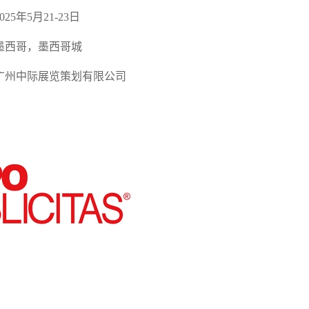
02
5
年
5月
21-23
日
墨西哥，墨西哥城
广州中际展览策划有限公司