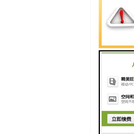
【市场概况】
墨西哥是
公里的边界线
易往来提供了无
济的发展带动
墨西哥市
经济比较发达
（G20）成
由贸易区和欧
对全球投资的