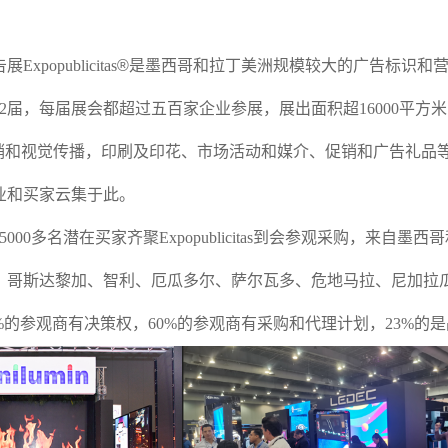
告展
Expopublicitas
®
是
墨西哥和
拉丁美洲规模较大的广告标识
和
2
届
，
每届展会都超过五百家企业参展，展出面积超
16000平方米
营销和视觉传播，印刷及印花、市场活动和媒介、促销和广告礼品
业和买家云集于此。
15000多名潜在买家齐聚
Expopublicitas
到会参观采购，来自墨西哥
、哥斯达黎加、智利、厄瓜多尔、萨尔瓦多、危地马拉、尼加拉
4%的参观商有决策权，60%的参观商有采购和代理计划，23%的