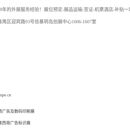
9
年的外展服务经验！展位预定
-展品运输-签证-机票酒店-补贴
番禺区迎宾路
93号信基玥岛创展中心1606-1607室
expo.cn
巴西广告及数码印刷展
年墨西哥广告标识展