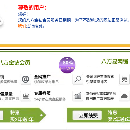
拉美国家第二大经济体，也是北美自由贸易区成员国。
墨西哥南
是发达国家和发展中国家间较长的一条边界线，同时也是世界上
限商机。墨西哥1.1亿多人口，人均GDP超过6000美元，是
广告业的发展，强大的经济支撑着广告业的持续发展。
场辐射力强，墨西哥是拉美地区第一贸易大国和仅次于巴西的第
的国家之一，经济发展水平在拉丁美洲居领先地位。墨西哥还是
员，被认为是具有发展前途的新兴工业国家之一。墨西哥是发展中
盟）签订自由贸易协定的国家。墨西哥以其独有的区位优势、资
吸引力，成为外国投资重点关注的拉美国家之一。