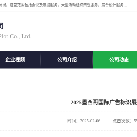
广州中际展览策划有限公司成立于2005年，注册地位于广州市番禺区洛浦街。经营范围包括会议及展览服务，大型活动组织策划服务，展台设计服务，广告业等；主要从事国外广告、标识、印花、LED、照明、光电、灯光、音响、视听、电子展览会等，展位预定-展品运输-签证-行程安排-补贴一站式服务。
司
ot Co., Ltd.
企业视频
公司介绍
公司动态
2025墨西哥国际广告标识展
时间：2025-02-06
点击次数：55