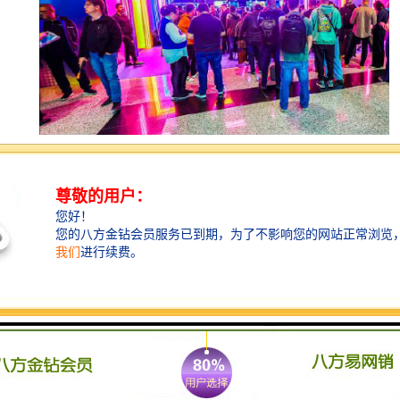
【展品范围】
广告机器：
数码喷绘机、写真机、数码纺织印刷机、雕刻
♦
机、切割机设备等广告机器设备。
广告耗材：
喷绘写真材料、灯箱布、反光材料、各类板材、
♦
各类油墨制品、感光胶片及套药、洗涤剂、粘网胶、喷绘墨
水、喷墨打印纸、车贴、反光膜、单透等。
纺织及丝网印刷：
丝网印移印设备及材料、烫印转印设备及
♦
材料、服装纺织品印花、打码、标识、标签外包装，
T恤衫