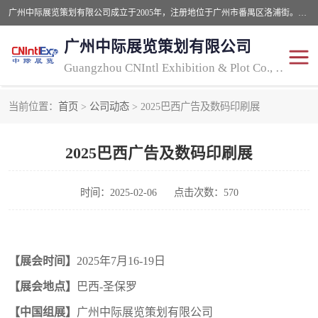
广州中际展览策划有限公司成立于2005年，注册地位于广州市番禺区洛浦街。经营范围包括会议及展览服务，大型活动组织策划服务，展台设计服务，广告业等；主要从事国外广告、标识、印花、LED、照明、光电、灯光、音响、视听、电子展览会等，展位预定-展品运输-签证-行程安排-补贴一站式服务。
广州中际展览策划有限公司
Guangzhou CNIntl Exhibition & Plot Co., Ltd.
当前位置：
首页
>
公司动态
> 2025巴西广告及数码印刷展
2025年国外照明展
展位搭建
2025巴西广告及数码印刷展
照明展
展品运输
印花展
视听-灯光音响展
时间：2025-02-06
点击次数：570
2025年国外广告标识展
2025年国内中国香港照明
【展会时间】
202
5
年
7
月
1
6-19
日
展
【展会地点】
巴西
-圣保罗
【中国组展】
广州中际展览策划有限公司