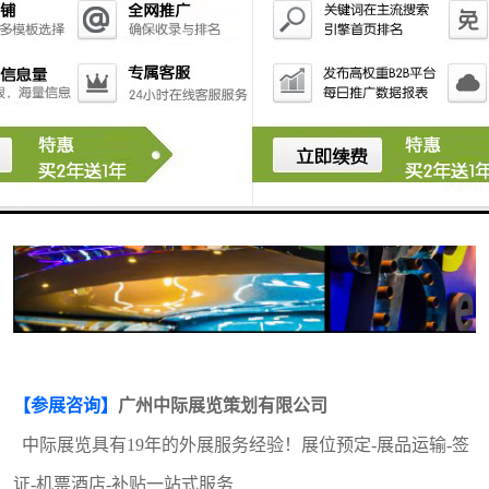
及服装印花、热转印等。
标识标牌、
LED标识、灯箱、展示器材、3D打印、促销
♦
品、数字标牌、广告设备和配件等
【参展咨询】
广州中际展览策划有限公司
中际展览具有
19
年的外展服务经验！展位预定
-展品运输-签
证-机票酒店-补贴一站式服务