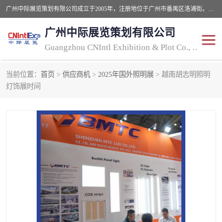
广州中际展览策划有限公司成立于2005年，注册地位于广州市番禺区洛浦街。经营范围包括会议及展览服务，大型活动组织策划服务，展台设计服务，广告业等；主要从事国外广告、标识、印花、LED、照明、光电、灯光、音响、视听、电子展览会等，展位预定-展品运输-签证-行程安排-补贴一站式服务。
广州中际展览策划有限公司
Guangzhou CNIntl Exhibition & Plot Co., Ltd.
当前位置：
首页
>
供应商机
>
2025年国外照明展
> 越南胡志明照明
2025年国外照明展
展位搭建
灯饰展时间
照明展
展品运输
印花展
视听-灯光音响展
2025年国外广告标识展
2025年国内中国香港照明
展