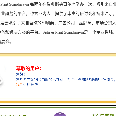
Print Scandinavia 每两年在瑞典斯德哥尔摩举办一次，
行业趋势的平台，也为业内人士提供了丰富的研讨会和技术演示，以
inavia展会吸引了来自全球的印刷商、广告公司、品牌商、市场
备和解决方案的平台。Sign
&
Print Scandinavia是一个
的展会。
势】
北欧市场——直面瑞典、挪威、丹麦、芬兰等北欧国家的目标客户
聚焦——与全球印刷商、广告公司、品牌商、技术供应商等建立联
较新技术——提供产品演示、技术交流和行业趋势分享的平台
买家资源——吸引行业内决策者、采购商、分销商及终端客户
导向性强——展会紧跟行业趋势，关注可持续发展和智能化生产等