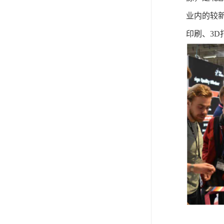
业内的较
印刷、
3