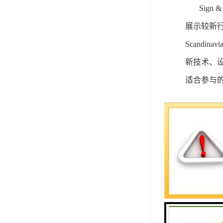
Sign
&
展示较新
Scand
新技术、设
适合
参与
【展会优
✅ 拓展
✅ 行业
✅ 展示
✅ 精准
✅ 市场