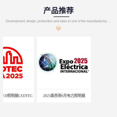
产品推荐
Development, design, production and sales in one of the manufacturing enterprises
2025墨西哥6月电力照明展
巴西照明灯饰展Lighting Show 2025