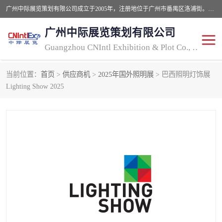
广州中际展览策划有限公司成立于2005年，注册地位于广州市番禺区洛浦街。经营范围包括会议及展览服务，大型活动组织策划服务，展台设计服务，广告业等；主要从事国外广告、标识、印花、LED、照明、光电、灯光、音响、视听、电子展览会等，展位预定-展品运输-签证-行程安排-补贴一站式服务。
广州中际展览策划有限公司
Guangzhou CNIntl Exhibition & Plot Co., Ltd.
当前位置：
首页
>
供应商机
>
2025年国外照明展
> 巴西照明灯饰展
2025年国外照明展
展位搭建
Lighting Show 2025
照明展
展品运输
印花展
视听-灯光音响展
2025年国外广告标识展
2025年国内中国香港照明
展