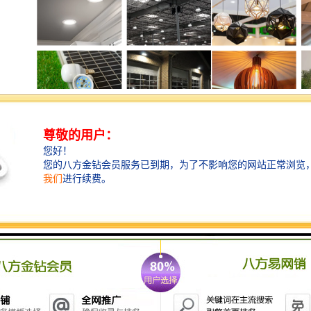
【展会介绍】
Lighting Show Brazil 巴西国/际灯饰产品展由Grupo
Eletrolar 主办，该主办是巴西著/名的多媒体行业领导
者，致力于将消费电子、家用电器、灯饰产品、家庭用
品等与零售业之间的行业沟通并搭建贸易渠道。其主办
的Electrolar Show 已经成功举办了18 届，已成为拉丁美
洲zui大的B2B 贸易展，吸引了众多的国/际知/名企业在
展会上展示其优质品/牌及zui新产品，汇集了众多行/业
内规模较大的各类零售商和品/牌商。