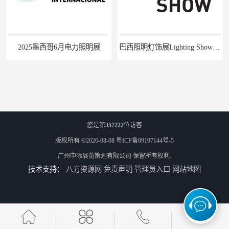
力照明展
巴西照明灯饰展Lighting Show 2025
您是第
357222
位访客
版权所有 ©2026-08-08
粤ICP备09197144号-5
广州中际展览策划有限公司
保留所有权利.
技术支持：
八方资源网
免责声明
管理员入口
网站地图
2025中亚（哈萨克斯坦）照明及智慧城市展
2025年是马来西亚LED照明展的第15个展会年头