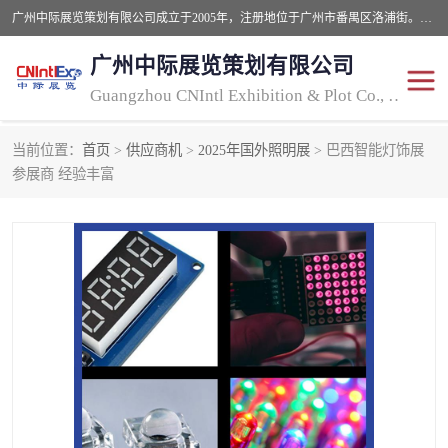
广州中际展览策划有限公司成立于2005年，注册地位于广州市番禺区洛浦街。经营范围包括会议及展览服务，大型活动组织策划服务，展台设计服务，广告业等；主要从事国外广告、标识、印花、LED、照明、光电、灯光、音响、视听、电子展览会等，展位预定-展品运输-签证-行程安排-补贴一站式服务。
广州中际展览策划有限公司
Guangzhou CNIntl Exhibition & Plot Co., Ltd.
当前位置：
首页
>
供应商机
>
2025年国外照明展
> 巴西智能灯饰展
2025年国外照明展
展位搭建
参展商 经验丰富
照明展
展品运输
印花展
视听-灯光音响展
2025年国外广告标识展
2025年国内中国香港照明
展