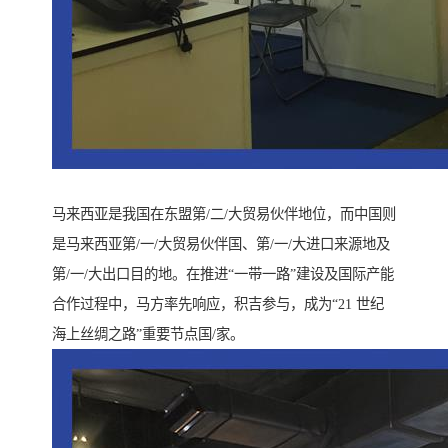
马来西亚是我国在东盟第/二/大贸易伙伴地位，而中国则
是马来西亚第/一/大贸易伙伴国、第/一/大进口来源地及
第/一/大出口目的地。在推进“一带一路”建设及国际产能
合作过程中，马方率先响应，积吉参与，成为“21 世纪
海上丝绸之路”重要节点国/家。