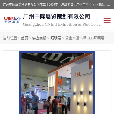
广州中际展览策划有限公司成立于2005年，注册地位于广州市番禺区洛浦街。经营范围包括会议及展览服务，大型活动组织策划服务，展台设计服务，广告业等；主要从事国外广告、标识、印花、LED、照明、光电、灯光、音响、视听、电子展览会等，展位预定-展品运输-签证-行程安排-补贴一站式服务。
广州中际展览策划有限公司
Guangzhou CNIntl Exhibition & Plot Co., Ltd.
当前位置：
首页
>
供应商机
>
照明展
> 黄金水道市场LED照明展
2025年国外照明展
展位搭建
照明展
展品运输
印花展
视听-灯光音响展
2025年国外广告标识展
2025年国内中国香港照明
展