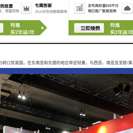
为转口贸易国，在东南亚和东盟的地位举足轻重，与西亚、南亚及至欧/