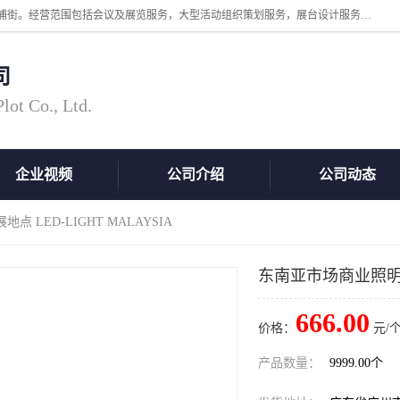
广州中际展览策划有限公司成立于2005年，注册地位于广州市番禺区洛浦街。经营范围包括会议及展览服务，大型活动组织策划服务，展台设计服务，广告业等；主要从事国外广告、标识、印花、LED、照明、光电、灯光、音响、视听、电子展览会等，展位预定-展品运输-签证-行程安排-补贴一站式服务。
司
ot Co., Ltd.
企业视频
公司介绍
公司动态
 LED-LIGHT MALAYSIA
东南亚市场商业照明展地
666.00
价格：
元/个
产品数量：
9999.00个