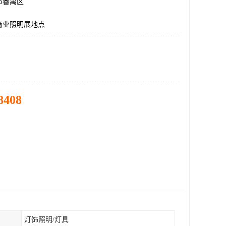
市番禺区
商业照明展地点
8408
灯饰照明/灯具