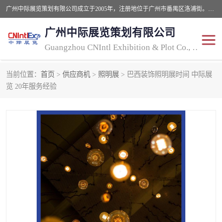
广州中际展览策划有限公司成立于2005年，注册地位于广州市番禺区洛浦街。经营范围包括会议及展览服务，大型活动组织策划服务，展台设计服务，广告业等；主要从事国外广告、标识、印花、LED、照明、光电、灯光、音响、视听、电子展览会等，展位预定-展品运输-签证-行程安排-补贴一站式服务。
广州中际展览策划有限公司
Guangzhou CNIntl Exhibition & Plot Co., Ltd.
当前位置：
首页
>
供应商机
>
照明展
> 巴西装饰照明展时间 中际展
2025年国外照明展
展位搭建
览 20年服务经验
照明展
展品运输
印花展
视听-灯光音响展
2025年国外广告标识展
2025年国内中国香港照明
展