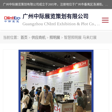
广州中际展览策划有限公司成立于2005年，注册地位于广州市番禺区洛浦街。经营范围包括会议及展览服务，大型活动组织策划服务，展台设计服务，广告业等；主要从事国外广告、标识、印花、LED、照明、光电、灯光、音响、视听、电子展览会等，展位预定-展品运输-签证-行程安排-补贴一站式服务。
广州中际展览策划有限公司
Guangzhou CNIntl Exhibition & Plot Co., Ltd.
当前位置：
首页
>
供应商机
>
照明展
> 智慧照明展 马来灯展
2025年国外照明展
展位搭建
照明展
展品运输
印花展
视听-灯光音响展
2025年国外广告标识展
2025年国内中国香港照明
展