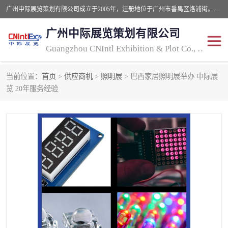
广州中际展览策划有限公司成立于2005年，注册地位于广州市番禺区洛浦街。经营范围包括会议及展览服务，大型活动组织策划服务，展台设计服务，广告业等；主要从事国外广告、标识、印花、LED、照明、光电、灯光、音响、视听、电子展览会等，展位预定-展品运输-签证-行程安排-补贴一站式服务。
广州中际展览策划有限公司
Guangzhou CNIntl Exhibition & Plot Co., Ltd.
当前位置：
首页
>
供应商机
>
照明展
> 巴西家居照明展举办 中际展
2025年国外照明展
展位搭建
览 20年服务经验
照明展
展品运输
印花展
视听-灯光音响展
2025年国外广告标识展
2025年国内中国香港照明
展