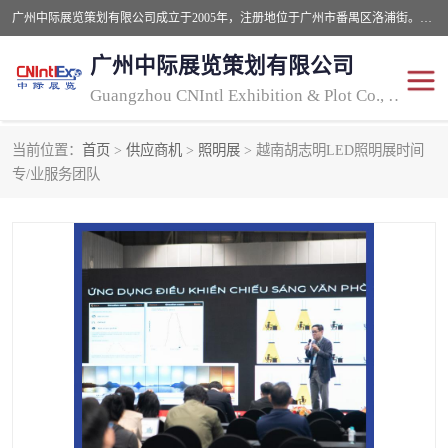
广州中际展览策划有限公司成立于2005年，注册地位于广州市番禺区洛浦街。经营范围包括会议及展览服务，大型活动组织策划服务，展台设计服务，广告业等；主要从事国外广告、标识、印花、LED、照明、光电、灯光、音响、视听、电子展览会等，展位预定-展品运输-签证-行程安排-补贴一站式服务。
广州中际展览策划有限公司
Guangzhou CNIntl Exhibition & Plot Co., Ltd.
当前位置：
首页
>
供应商机
>
照明展
> 越南胡志明LED照明展时间
2025年国外照明展
展位搭建
专/业服务团队
照明展
展品运输
印花展
视听-灯光音响展
2025年国外广告标识展
2025年国内中国香港照明
展