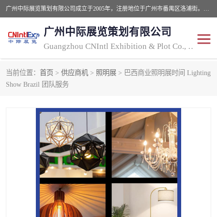
广州中际展览策划有限公司成立于2005年，注册地位于广州市番禺区洛浦街。经营范围包括会议及展览服务，大型活动组织策划服务，展台设计服务，广告业等；主要从事国外广告、标识、印花、LED、照明、光电、灯光、音响、视听、电子展览会等，展位预定-展品运输-签证-行程安排-补贴一站式服务。
广州中际展览策划有限公司
Guangzhou CNIntl Exhibition & Plot Co., Ltd.
当前位置：
首页
>
供应商机
>
照明展
> 巴西商业照明展时间 Lighting
2025年国外照明展
展位搭建
Show Brazil 团队服务
照明展
展品运输
印花展
视听-灯光音响展
2025年国外广告标识展
2025年国内中国香港照明
展