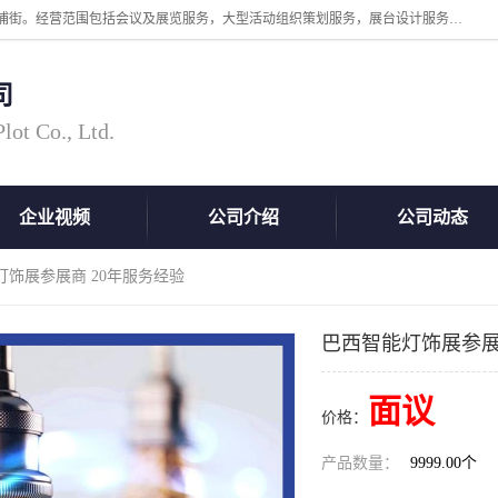
广州中际展览策划有限公司成立于2005年，注册地位于广州市番禺区洛浦街。经营范围包括会议及展览服务，大型活动组织策划服务，展台设计服务，广告业等；主要从事国外广告、标识、印花、LED、照明、光电、灯光、音响、视听、电子展览会等，展位预定-展品运输-签证-行程安排-补贴一站式服务。
司
ot Co., Ltd.
企业视频
公司介绍
公司动态
灯饰展参展商 20年服务经验
巴西智能灯饰展参展
面议
价格：
产品数量：
9999.00个