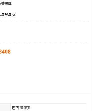
市番禺区
饰展参展商
8408
巴西-圣保罗