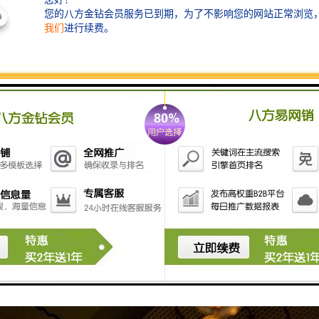
月23-26日，巴西国际照明展在巴西圣保罗盛大举行，欢迎各业界商家入驻参