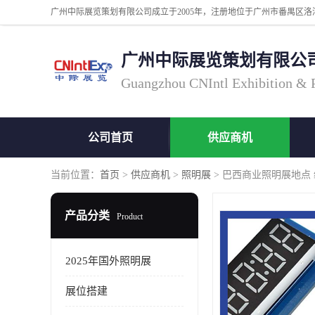
广州中际展览策划有限公
Guangzhou CNIntl Exhibition & Pl
公司首页
供应商机
当前位置：
首页
>
供应商机
>
照明展
> 巴西商业照明展地点
产品分类
Product
2025年国外照明展
展位搭建