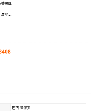
市番禺区
明展地点
8408
巴西-圣保罗