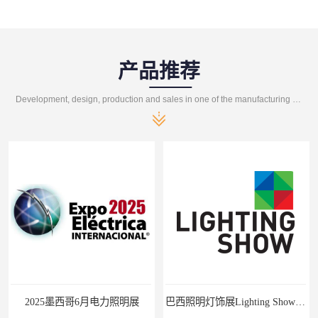
产品推荐
Development, design, production and sales in one of the manufacturing enterprises
2025墨西哥6月电力照明展
巴西照明灯饰展Lighting Show 2025