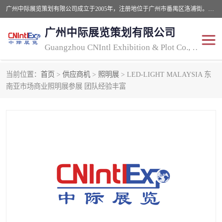
广州中际展览策划有限公司成立于2005年，注册地位于广州市番禺区洛浦街。经营范围包括会议及展览服务，大型活动组织策划服务，展台设计服务，广告业等；主要从事国外广告、标识、印花、LED、照明、光电、灯光、音响、视听、电子展览会等，展位预定-展品运输-签证-行程安排-补贴一站式服务。
广州中际展览策划有限公司
Guangzhou CNIntl Exhibition & Plot Co., Ltd.
当前位置：
首页
>
供应商机
>
照明展
> LED-LIGHT MALAYSIA 东
2025年国外照明展
展位搭建
南亚市场商业照明展参展 团队经验丰富
照明展
展品运输
印花展
视听-灯光音响展
2025年国外广告标识展
2025年国内中国香港照明
展