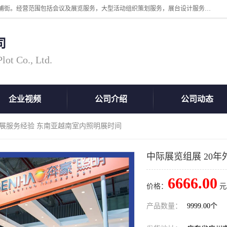
广州中际展览策划有限公司成立于2005年，注册地位于广州市番禺区洛浦街。经营范围包括会议及展览服务，大型活动组织策划服务，展台设计服务，广告业等；主要从事国外广告、标识、印花、LED、照明、光电、灯光、音响、视听、电子展览会等，展位预定-展品运输-签证-行程安排-补贴一站式服务。
司
ot Co., Ltd.
企业视频
公司介绍
公司动态
年外展服务经验 东南亚越南室内照明展时间
中际展览组展 20
6666.00
价格：
元
产品数量：
9999.00个