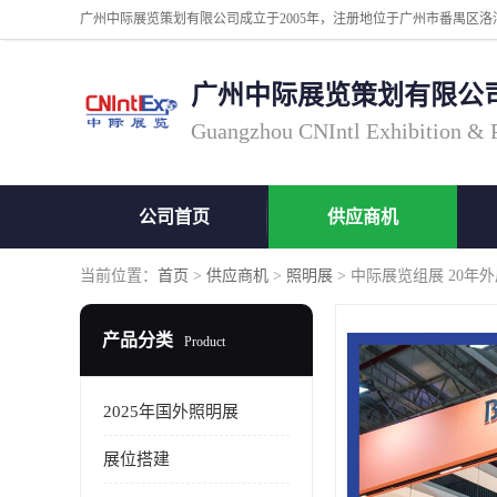
广州中际展览策划有限公
Guangzhou CNIntl Exhibition & Pl
公司首页
供应商机
当前位置：
首页
>
供应商机
>
照明展
> 中际展览组展 20
产品分类
Product
2025年国外照明展
展位搭建