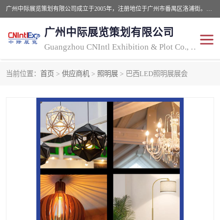
广州中际展览策划有限公司成立于2005年，注册地位于广州市番禺区洛浦街。经营范围包括会议及展览服务，大型活动组织策划服务，展台设计服务，广告业等；主要从事国外广告、标识、印花、LED、照明、光电、灯光、音响、视听、电子展览会等，展位预定-展品运输-签证-行程安排-补贴一站式服务。
广州中际展览策划有限公司
Guangzhou CNIntl Exhibition & Plot Co., Ltd.
当前位置：
首页
>
供应商机
>
照明展
> 巴西LED照明展展会
2025年国外照明展
展位搭建
照明展
展品运输
印花展
视听-灯光音响展
2025年国外广告标识展
2025年国内中国香港照明
展