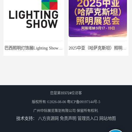
巴西照明灯饰展Lighting Show 2025
2025中亚（哈萨克斯坦）照明及智慧城市展
您是第
355724
位访客
版权所有 ©2026-08-06
粤ICP备09197144号-5
广州中际展览策划有限公司
保留所有权利.
技术支持：
八方资源网
免责声明
管理员入口
网站地图
2025年是马来西亚LED照明展的第15个展会年头
2025年韩国照明展会6月底在首尔举办