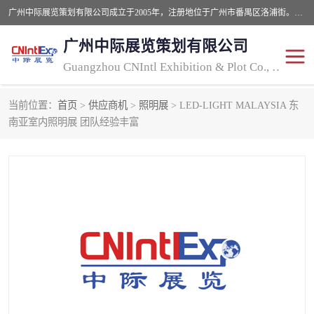
广州中际展览策划有限公司成立于2005年，注册地位于广州市番禺区洛浦街。经营范围包括会议及展览服务，大型活动组织策划服务，展台设计服务，广告业等；主要从事国外广告、标识、印花、LED、照明、光电、灯光、音响、视听、电子展览会等，展位预定-展品运输-签证-行程安排-补贴一站式服务。
广州中际展览策划有限公司
Guangzhou CNIntl Exhibition & Plot Co., Ltd.
当前位置：
首页
>
供应商机
>
照明展
> LED-LIGHT MALAYSIA 东
2025年国外照明展
展位搭建
南亚室内照明展 团队经验丰富
照明展
展品运输
印花展
视听-灯光音响展
2025年国外广告标识展
2025年国内中国香港照明
展