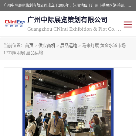
广州中际展览策划有限公司成立于2005年，注册地位于广州市番禺区洛浦街。经营范围包括会议及展览服务，大型活动组织策划服务，展台设计服务，广告业等；主要从事国外广告、标识、印花、LED、照明、光电、灯光、音响、视听、电子展览会等，展位预定-展品运输-签证-行程安排-补贴一站式服务。
广州中际展览策划有限公司
Guangzhou CNIntl Exhibition & Plot Co., Ltd.
当前位置：
首页
>
供应商机
>
展品运输
> 马来灯展 黄金水道市场
2025年国外照明展
展位搭建
LED照明展 展品运输
照明展
展品运输
印花展
视听-灯光音响展
2025年国外广告标识展
2025年国内中国香港照明
展