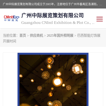
广州中际展览策划有限公司成立于2005年，注册地位于广州市番禺区洛浦街。经营范围包括会议及展览服务，大型活动组织策划服务，展台设计服务，广告业等；主要从事国外广告、标识、印花、LED、照明、光电、灯光、音响、视听、电子展览会等，展位预定-展品运输-签证-行程安排-补贴一站式服务。
广州中际展览策划有限公司
Guangzhou CNIntl Exhibition & Plot Co., Ltd.
当前位置：
首页
>
供应商机
>
2025年国外照明展
> 巴西智能灯饰展
2025年国外照明展
展位搭建
开展时间
照明展
展品运输
印花展
视听-灯光音响展
2025年国外广告标识展
2025年国内中国香港照明
展