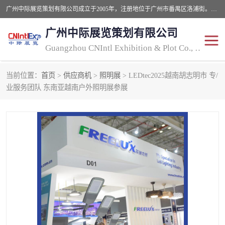
广州中际展览策划有限公司成立于2005年，注册地位于广州市番禺区洛浦街。经营范围包括会议及展览服务，大型活动组织策划服务，展台设计服务，广告业等；主要从事国外广告、标识、印花、LED、照明、光电、灯光、音响、视听、电子展览会等，展位预定-展品运输-签证-行程安排-补贴一站式服务。
广州中际展览策划有限公司
Guangzhou CNIntl Exhibition & Plot Co., Ltd.
当前位置：
首页
>
供应商机
>
照明展
> LEDtec2025越南胡志明市 专/
2025年国外照明展
展位搭建
业服务团队 东南亚越南户外照明展参展
照明展
展品运输
印花展
视听-灯光音响展
2025年国外广告标识展
2025年国内中国香港照明
展