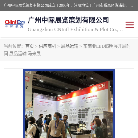
广州中际展览策划有限公司成立于2005年，注册地位于广州市番禺区洛浦街。经营范围包括会议及展览服务，大型活动组织策划服务，展台设计服务，广告业等；主要从事国外广告、标识、印花、LED、照明、光电、灯光、音响、视听、电子展览会等，展位预定-展品运输-签证-行程安排-补贴一站式服务。
广州中际展览策划有限公司
Guangzhou CNIntl Exhibition & Plot Co., Ltd.
当前位置：
首页
>
供应商机
>
展品运输
> 东南亚LED照明展开展时
2025年国外照明展
展位搭建
间 展品运输 马来展
照明展
展品运输
印花展
视听-灯光音响展
2025年国外广告标识展
2025年国内中国香港照明
展