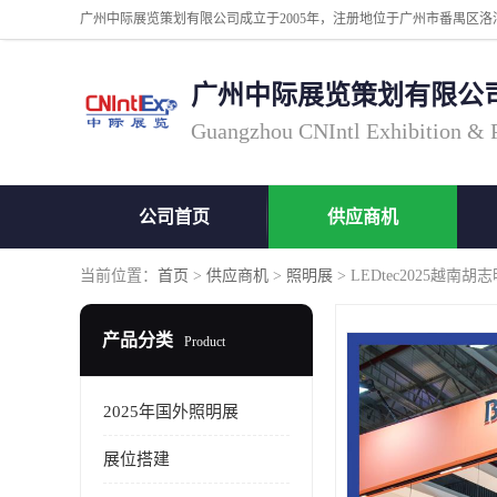
广州中际展览策划有限公
Guangzhou CNIntl Exhibition & Pl
公司首页
供应商机
当前位置：
首页
>
供应商机
>
照明展
> LEDtec2025越
产品分类
Product
2025年国外照明展
展位搭建