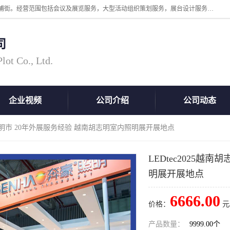
广州中际展览策划有限公司成立于2005年，注册地位于广州市番禺区洛浦街。经营范围包括会议及展览服务，大型活动组织策划服务，展台设计服务，广告业等；主要从事国外广告、标识、印花、LED、照明、光电、灯光、音响、视听、电子展览会等，展位预定-展品运输-签证-行程安排-补贴一站式服务。
司
ot Co., Ltd.
企业视频
公司介绍
公司动态
南胡志明市 20年外展服务经验 越南胡志明室内照明展开展地点
LEDtec2025越
明展开展地点
6666.00
价格：
元
产品数量：
9999.00个