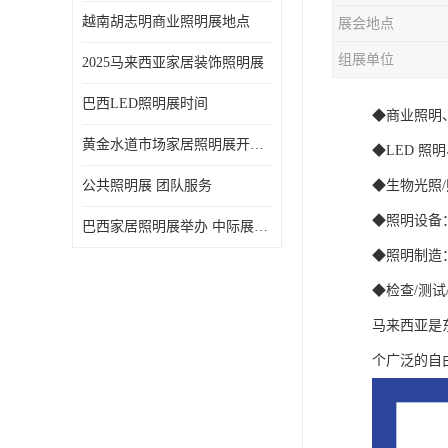
越南胡志明商业照明展地点
展会地点
组展单位
2025马来西亚家居装饰照明展
巴西LED照明展时间
◆商业照明
黄金水道市场家居照明展开展时间 20年外展服务经验 LED-LIGHT MALAYSIA
◆LED 照
公共照明展 团队服务
◆生物光照
◆照明设备：
巴西家居照明展举办 中际展览 20年服务经验
◆照明制造
◆检查/测
马来西亚是
个广泛的自