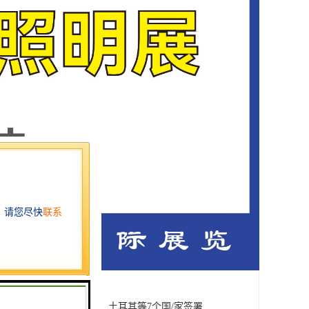
日/本、新西兰、巴基斯坦、土耳其等7个国/家签署