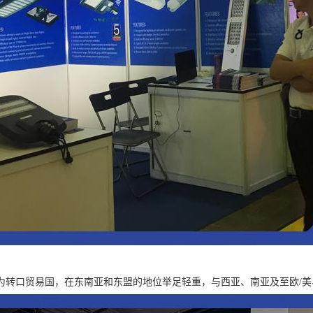
为转口贸易国，在东南亚和东盟的地位举足轻重，与西亚、南亚及至欧/