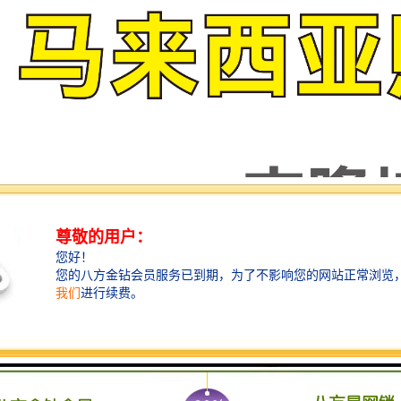
 年4 月，马共签署了16 个自由贸易协定。包括与澳大利亚、智利、印度、