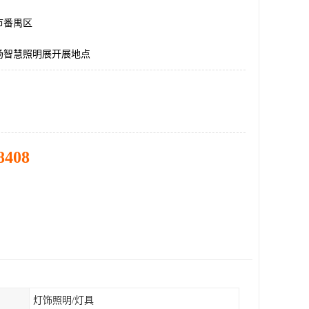
市番禺区
场智慧照明展开展地点
8408
灯饰照明/灯具