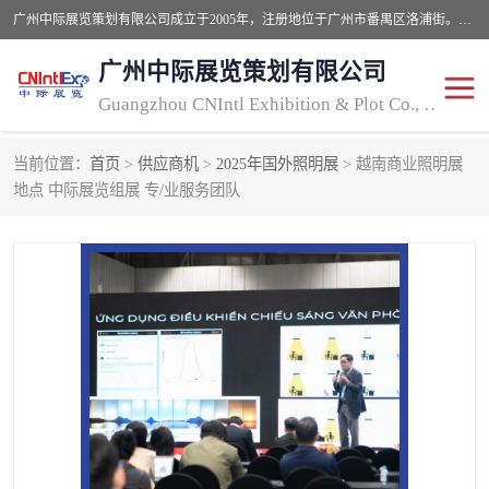
广州中际展览策划有限公司成立于2005年，注册地位于广州市番禺区洛浦街。经营范围包括会议及展览服务，大型活动组织策划服务，展台设计服务，广告业等；主要从事国外广告、标识、印花、LED、照明、光电、灯光、音响、视听、电子展览会等，展位预定-展品运输-签证-行程安排-补贴一站式服务。
广州中际展览策划有限公司
Guangzhou CNIntl Exhibition & Plot Co., Ltd.
当前位置：
首页
>
供应商机
>
2025年国外照明展
> 越南商业照明展
2025年国外照明展
展位搭建
地点 中际展览组展 专/业服务团队
照明展
展品运输
印花展
视听-灯光音响展
2025年国外广告标识展
2025年国内中国香港照明
展