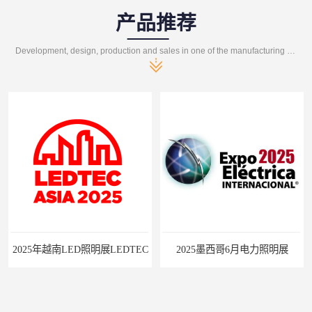
产品推荐
Development, design, production and sales in one of the manufacturing enterprises
展LEDTEC
2025墨西哥6月电力照明展