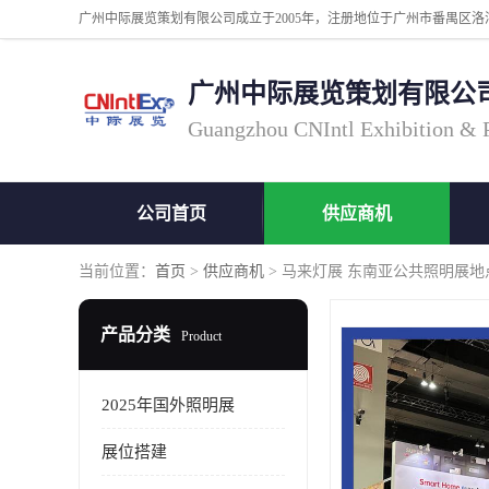
广州中际展览策划有限公
Guangzhou CNIntl Exhibition & Pl
公司首页
供应商机
当前位置：
首页
>
供应商机
> 马来灯展 东南亚公共照明展地
产品分类
Product
2025年国外照明展
展位搭建