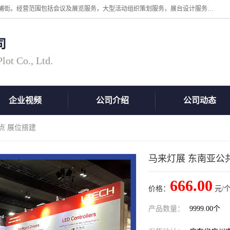
广州中际展览策划有限公司成立于2005年，注册地位于广州市番禺区洛浦街。经营范围包括会议及展览服务，大型活动组织策划服务，展台设计服务，广告业等；主要从事国外广告、标识、印花、LED、照明、光电、灯光、音响、视听、电子展览会等，展位预定-展品运输-签证-行程安排-补贴一站式服务。
司
ot Co., Ltd.
企业视频
公司介绍
公司动态
点 展位搭建
马来灯展 东南亚公
666.00
价格：
元/个
产品数量：
9999.00个