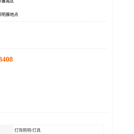
市番禺区
照明展地点
8408
灯饰照明/灯具