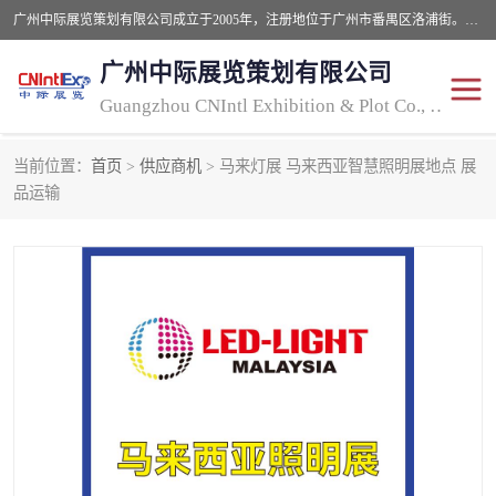
广州中际展览策划有限公司成立于2005年，注册地位于广州市番禺区洛浦街。经营范围包括会议及展览服务，大型活动组织策划服务，展台设计服务，广告业等；主要从事国外广告、标识、印花、LED、照明、光电、灯光、音响、视听、电子展览会等，展位预定-展品运输-签证-行程安排-补贴一站式服务。
广州中际展览策划有限公司
Guangzhou CNIntl Exhibition & Plot Co., Ltd.
当前位置：
首页
>
供应商机
> 马来灯展 马来西亚智慧照明展地点 展
2025年国外照明展
展位搭建
品运输
照明展
展品运输
印花展
视听-灯光音响展
2025年国外广告标识展
2025年国内中国香港照明
展