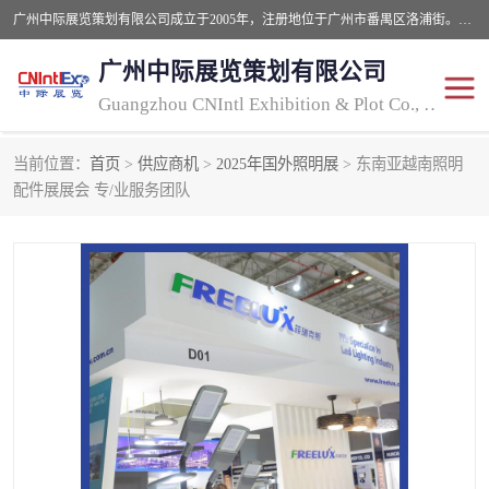
广州中际展览策划有限公司成立于2005年，注册地位于广州市番禺区洛浦街。经营范围包括会议及展览服务，大型活动组织策划服务，展台设计服务，广告业等；主要从事国外广告、标识、印花、LED、照明、光电、灯光、音响、视听、电子展览会等，展位预定-展品运输-签证-行程安排-补贴一站式服务。
广州中际展览策划有限公司
Guangzhou CNIntl Exhibition & Plot Co., Ltd.
当前位置：
首页
>
供应商机
>
2025年国外照明展
> 东南亚越南照明
2025年国外照明展
展位搭建
配件展展会 专/业服务团队
照明展
展品运输
印花展
视听-灯光音响展
2025年国外广告标识展
2025年国内中国香港照明
展