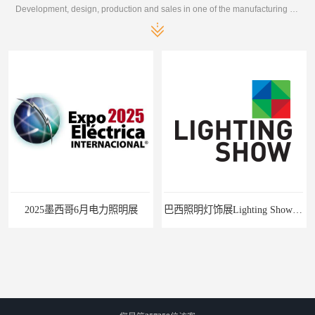
Development, design, production and sales in one of the manufacturing enterprises
2025墨西哥6月电力照明展
巴西照明灯饰展Lighting Show 2025