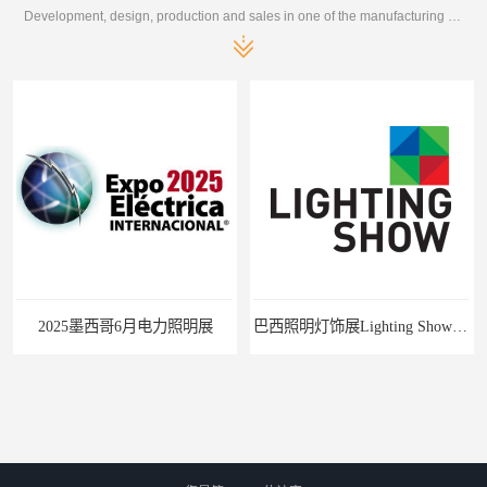
Development, design, production and sales in one of the manufacturing enterprises
2025墨西哥6月电力照明展
巴西照明灯饰展Lighting Show 2025