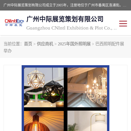
广州中际展览策划有限公司成立于2005年，注册地位于广州市番禺区洛浦街。经营范围包括会议及展览服务，大型活动组织策划服务，展台设计服务，广告业等；主要从事国外广告、标识、印花、LED、照明、光电、灯光、音响、视听、电子展览会等，展位预定-展品运输-签证-行程安排-补贴一站式服务。
广州中际展览策划有限公司
Guangzhou CNIntl Exhibition & Plot Co., Ltd.
当前位置：
首页
>
供应商机
>
2025年国外照明展
> 巴西照明配件展
2025年国外照明展
展位搭建
举办
照明展
展品运输
印花展
视听-灯光音响展
2025年国外广告标识展
2025年国内中国香港照明
展