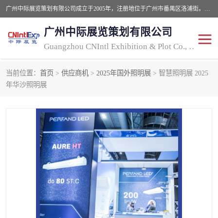
广州中际展览策划有限公司成立于2005年，注册地位于广州市番禺区洛浦街。经营范围包括会议及展览服务，大型活动组织策划服务，展台设计服务，广告业等；主要从事国外广告、标识、印花、LED、照明、光电、灯光、音响、视听、电子展览会等，展位预定-展品运输-签证-行程安排-补贴一站式服务。
广州中际展览策划有限公司
Guangzhou CNIntl Exhibition & Plot Co., Ltd.
当前位置：
首页
>
供应商机
>
2025年国外照明展
> 智慧照明展 2025
2025年国外照明展
展位搭建
年华沙照明展
照明展
展品运输
印花展
视听-灯光音响展
2025年国外广告标识展
2025年国内中国香港照明
展