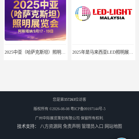
2025中亚（哈萨克斯坦）照明及智慧城市展
2025年是马来西亚LED照明展的第15个展会年头
您是第
357263
位访客
版权所有 ©2026-08-08
粤ICP备09197144号-5
广州中际展览策划有限公司
保留所有权利.
技术支持：
八方资源网
免责声明
管理员入口
网站地图
2025年韩国照明展会6月底在首尔举办
2025年发展了30多年的俄罗斯照明展10月份在莫斯科举行