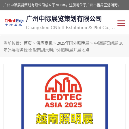
广州中际展览策划有限公司成立于2005年，注册地位于广州市番禺区洛浦街。经营范围包括会议及展览服务，大型活动组织策划服务，展台设计服务，广告业等；主要从事国外广告、标识、印花、LED、照明、光电、灯光、音响、视听、电子展览会等，展位预定-展品运输-签证-行程安排-补贴一站式服务。
广州中际展览策划有限公司
Guangzhou CNIntl Exhibition & Plot Co., Ltd.
当前位置：
首页
>
供应商机
>
2025年国外照明展
> 中际展览组展 20
2025年国外照明展
展位搭建
年外展服务经验 越南胡志明户外照明展开展地点
照明展
展品运输
印花展
视听-灯光音响展
2025年国外广告标识展
2025年国内中国香港照明
展