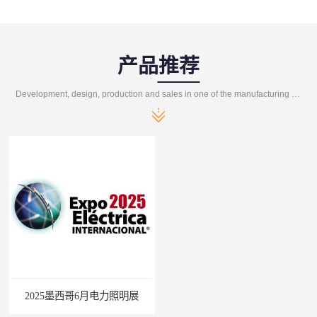
产品推荐
Development, design, production and sales in one of the manufacturing enterprises
2025墨西哥6月电力照明展
巴西照明灯饰展Lighting Show 2025