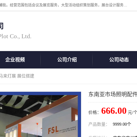
广州中际展览策划有限公司成立于2005年，注册地位于广州市番禺区洛浦街。经营范围包括会议及展览服务，大型活动组织策划服务，展台设计服务，广告业等；主要从事国外广告、标识、印花、LED、照明、光电、灯光、音响、视听、电子展览会等，展位预定-展品运输-签证-行程安排-补贴一站式服务。
司
ot Co., Ltd.
企业视频
公司介绍
公司动态
马来灯展 展位搭建
东南亚市场照明配件
666.00
价格：
元/个
产品数量：
9999.00个