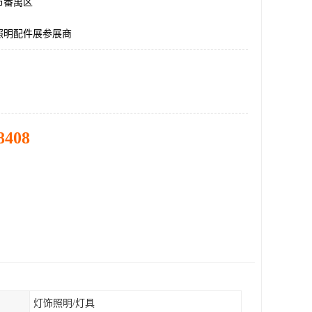
市番禺区
照明配件展参展商
8408
灯饰照明/灯具