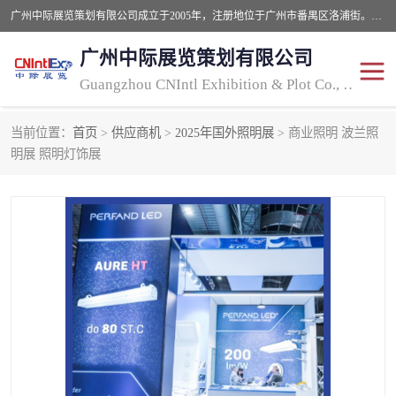
广州中际展览策划有限公司成立于2005年，注册地位于广州市番禺区洛浦街。经营范围包括会议及展览服务，大型活动组织策划服务，展台设计服务，广告业等；主要从事国外广告、标识、印花、LED、照明、光电、灯光、音响、视听、电子展览会等，展位预定-展品运输-签证-行程安排-补贴一站式服务。
广州中际展览策划有限公司
Guangzhou CNIntl Exhibition & Plot Co., Ltd.
当前位置：
首页
>
供应商机
>
2025年国外照明展
> 商业照明 波兰照
2025年国外照明展
展位搭建
明展 照明灯饰展
照明展
展品运输
印花展
视听-灯光音响展
2025年国外广告标识展
2025年国内中国香港照明
展