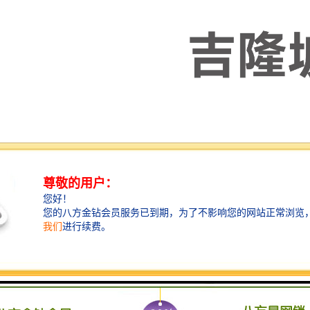
为转口贸易国，在东南亚和东盟的地位举足轻重，与西亚、南亚及至欧/