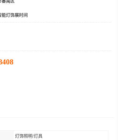
市番禺区
智能灯饰展时间
8408
灯饰照明/灯具