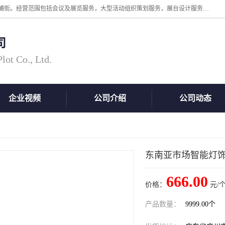
广州中际展览策划有限公司成立于2005年，注册地位于广州市番禺区洛浦街。经营范围包括会议及展览服务，大型活动组织策划服务，展台设计服务，广告业等；主要从事国外广告、标识、印花、LED、照明、光电、灯光、音响、视听、电子展览会等，展位预定-展品运输-签证-行程安排-补贴一站式服务。
司
ot Co., Ltd.
企业视频
公司介绍
公司动态
东南亚市场智能灯
666.00
价格：
元/个
产品数量：
9999.00个