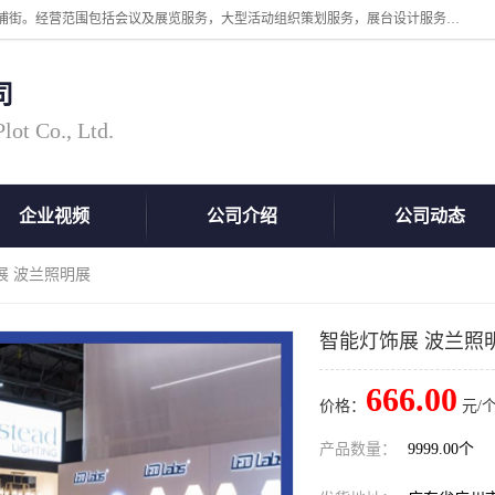
广州中际展览策划有限公司成立于2005年，注册地位于广州市番禺区洛浦街。经营范围包括会议及展览服务，大型活动组织策划服务，展台设计服务，广告业等；主要从事国外广告、标识、印花、LED、照明、光电、灯光、音响、视听、电子展览会等，展位预定-展品运输-签证-行程安排-补贴一站式服务。
司
ot Co., Ltd.
企业视频
公司介绍
公司动态
展 波兰照明展
智能灯饰展 波兰照
666.00
价格：
元/个
产品数量：
9999.00个