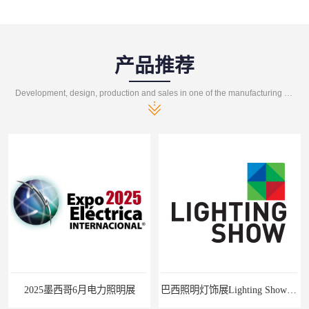
产品推荐
Development, design, production and sales in one of the manufacturing enterprises
2025墨西哥6月电力照明展
巴西照明灯饰展Lighting Show 2025