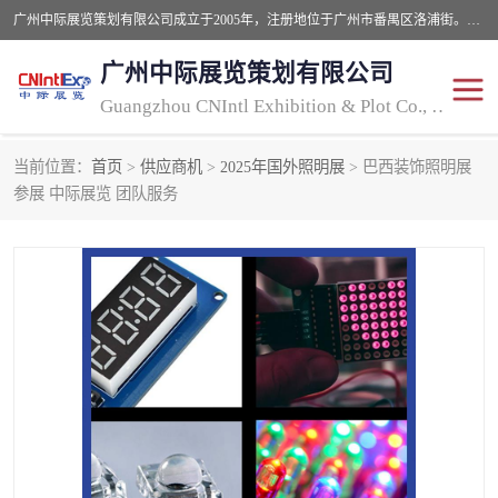
广州中际展览策划有限公司成立于2005年，注册地位于广州市番禺区洛浦街。经营范围包括会议及展览服务，大型活动组织策划服务，展台设计服务，广告业等；主要从事国外广告、标识、印花、LED、照明、光电、灯光、音响、视听、电子展览会等，展位预定-展品运输-签证-行程安排-补贴一站式服务。
广州中际展览策划有限公司
Guangzhou CNIntl Exhibition & Plot Co., Ltd.
当前位置：
首页
>
供应商机
>
2025年国外照明展
> 巴西装饰照明展
2025年国外照明展
展位搭建
参展 中际展览 团队服务
照明展
展品运输
印花展
视听-灯光音响展
2025年国外广告标识展
2025年国内中国香港照明
展