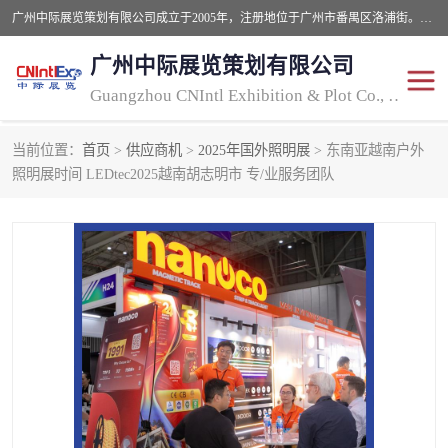
广州中际展览策划有限公司成立于2005年，注册地位于广州市番禺区洛浦街。经营范围包括会议及展览服务，大型活动组织策划服务，展台设计服务，广告业等；主要从事国外广告、标识、印花、LED、照明、光电、灯光、音响、视听、电子展览会等，展位预定-展品运输-签证-行程安排-补贴一站式服务。
广州中际展览策划有限公司
Guangzhou CNIntl Exhibition & Plot Co., Ltd.
当前位置：
首页
>
供应商机
>
2025年国外照明展
> 东南亚越南户外
2025年国外照明展
展位搭建
照明展时间 LEDtec2025越南胡志明市 专/业服务团队
照明展
展品运输
印花展
视听-灯光音响展
2025年国外广告标识展
2025年国内中国香港照明
展