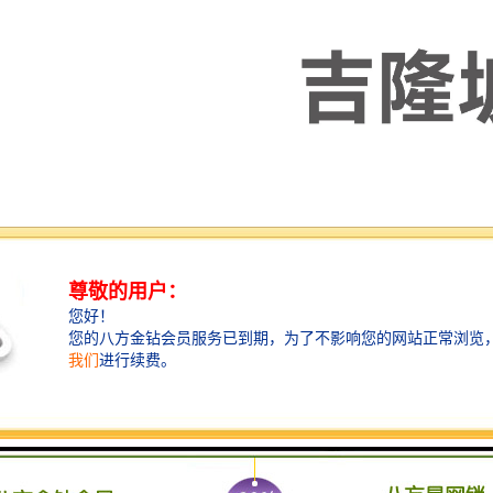
为转口贸易国，在东南亚和东盟的地位举足轻重，与西亚、南亚及至欧/