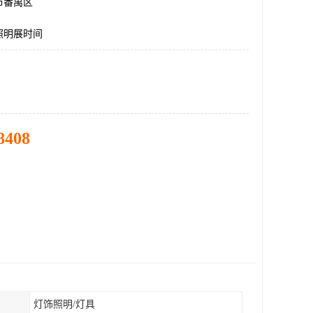
市番禺区
照明展时间
8408
灯饰照明/灯具