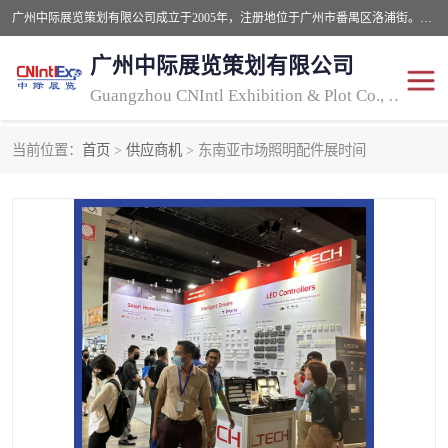
广州中际展览策划有限公司成立于2005年，注册地位于广州市番禺区洛浦街。经营范围包括会议及展览服务，大型活动组织策划服务，展台设计服务，广告业等；主要从事国外广告、标识、印花、LED、照明、光电、灯光、音响、视听、电子展览会等，展位预定-展品运输-签证-行程安排-补贴一站式服务。
广州中际展览策划有限公司
Guangzhou CNIntl Exhibition & Plot Co., Ltd.
当前位置：
首页
>
供应商机
> 东南亚市场照明配件展时间
2025年国外照明展
展位搭建
照明展
展品运输
印花展
视听-灯光音响展
2025年国外广告标识展
2025年国内中国香港照明
展