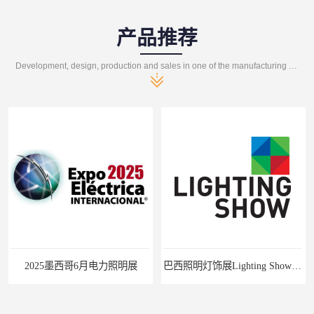
产品推荐
Development, design, production and sales in one of the manufacturing enterprises
2025墨西哥6月电力照明展
巴西照明灯饰展Lighting Show 2025