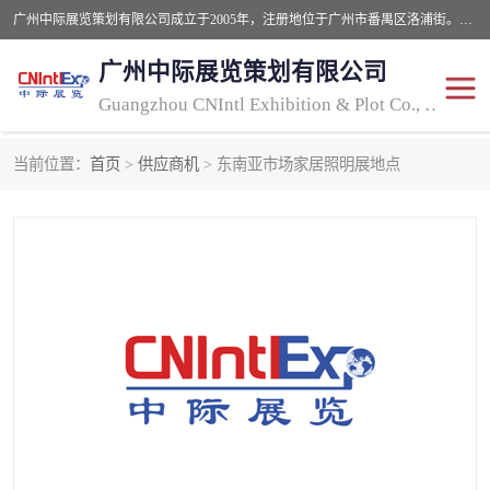
广州中际展览策划有限公司成立于2005年，注册地位于广州市番禺区洛浦街。经营范围包括会议及展览服务，大型活动组织策划服务，展台设计服务，广告业等；主要从事国外广告、标识、印花、LED、照明、光电、灯光、音响、视听、电子展览会等，展位预定-展品运输-签证-行程安排-补贴一站式服务。
广州中际展览策划有限公司
Guangzhou CNIntl Exhibition & Plot Co., Ltd.
当前位置：
首页
>
供应商机
> 东南亚市场家居照明展地点
2025年国外照明展
展位搭建
照明展
展品运输
印花展
视听-灯光音响展
2025年国外广告标识展
2025年国内中国香港照明
展