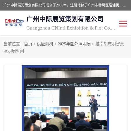
广州中际展览策划有限公司成立于2005年，注册地位于广州市番禺区洛浦街。经营范围包括会议及展览服务，大型活动组织策划服务，展台设计服务，广告业等；主要从事国外广告、标识、印花、LED、照明、光电、灯光、音响、视听、电子展览会等，展位预定-展品运输-签证-行程安排-补贴一站式服务。
广州中际展览策划有限公司
Guangzhou CNIntl Exhibition & Plot Co., Ltd.
当前位置：
首页
>
供应商机
>
2025年国外照明展
> 越南胡志明智慧
2025年国外照明展
展位搭建
照明展时间
照明展
展品运输
印花展
视听-灯光音响展
2025年国外广告标识展
2025年国内中国香港照明
展