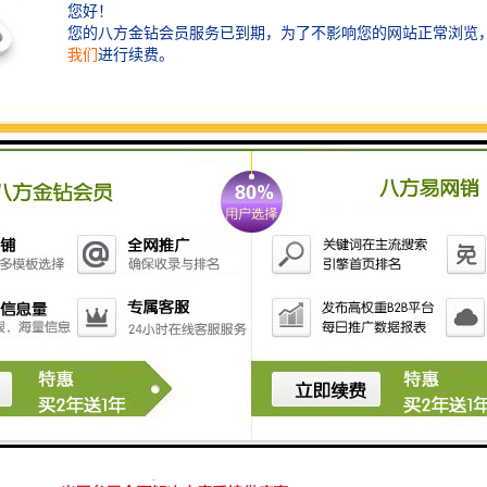
照明展区：
家居照明、商业照明、户外照明、室
内照明、专业照明、工业照明等。
LED展区：
LED照明、LED应用产品、LED标牌
和显示、LED元器件/配件及原材料、LED制造设
备/机械及相关产品、LED驱动器及电源供应器、
LED相关产品等；
LED、OLED、FEL、无机EL
及其他照明设备。
【参展咨询】广州中际展览策划有限公司
中际展览具有20年的外展服务经验！展位预定-展品运
输-签证-机票酒店-补贴一站式服务
地址：广州市番禺区迎宾路93号信基玥岛创展中心1606-
1607室