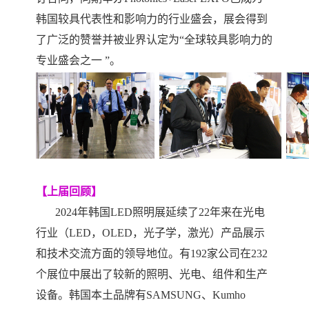
韩国较具代表性和影响力的行业盛会，展会得到
了广泛的赞誉并被业界认定为“全球较具影响力的
专业盛会之一 ”。
【
上届
回顾】
202
4
年韩国
LED照明展延续了
22
年来在光电
行业（
LED，OLED，光子学，激光）产品展示
和技术交流方面的领导地位。有
192
家公司在
232
个展位中展出了较新的照明、光电、组件和生产
设备。韩国本土品牌有
SAMSUNG、Kumho