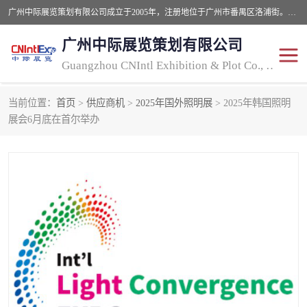
广州中际展览策划有限公司成立于2005年，注册地位于广州市番禺区洛浦街。经营范围包括会议及展览服务，大型活动组织策划服务，展台设计服务，广告业等；主要从事国外广告、标识、印花、LED、照明、光电、灯光、音响、视听、电子展览会等，展位预定-展品运输-签证-行程安排-补贴一站式服务。
广州中际展览策划有限公司
Guangzhou CNIntl Exhibition & Plot Co., Ltd.
当前位置：
首页
>
供应商机
>
2025年国外照明展
> 2025年韩国照明
2025年国外照明展
展位搭建
展会6月底在首尔举办
照明展
展品运输
印花展
视听-灯光音响展
2025年国外广告标识展
2025年国内中国香港照明
展