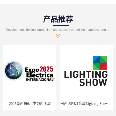
产品推荐
Development, design, production and sales in one of the manufacturing enterprises
2025墨西哥6月电力照明展
巴西照明灯饰展Lighting Show 2025