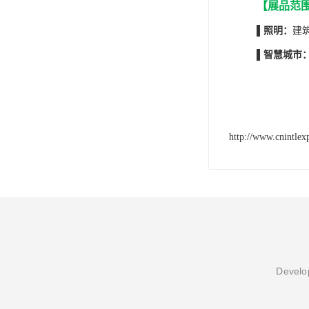
【
展品范
▌照明
：
建
▌智慧
城市
http://www.cnintlex
Develop