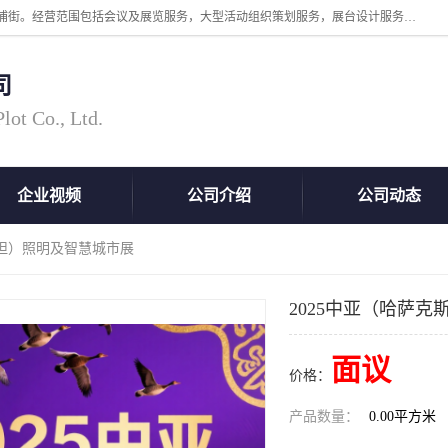
广州中际展览策划有限公司成立于2005年，注册地位于广州市番禺区洛浦街。经营范围包括会议及展览服务，大型活动组织策划服务，展台设计服务，广告业等；主要从事国外广告、标识、印花、LED、照明、光电、灯光、音响、视听、电子展览会等，展位预定-展品运输-签证-行程安排-补贴一站式服务。
司
ot Co., Ltd.
企业视频
公司介绍
公司动态
斯坦）照明及智慧城市展
2025中亚（哈萨
面议
价格：
产品数量：
0.00平方米