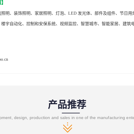
围
】
筑照明
、
装饰照明
、
家居照明、
灯泡、
LED 发光体
、
部件及组件
、
节日用
：
楼宇自动化
、
控制和安保系统
、
视频监控
、
智慧城市、
智能家居
、
建筑
po.cn
产品推荐
ment, design, production and sales in one of the manufacturing ent