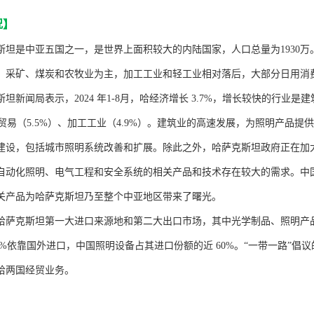
况
】
斯坦是中亚五国之一，是世界上面积较大的内陆国家，人口总量为
193
、采矿、煤炭和农牧业为主，加工工业和轻工业相对落后，大部分日用消
斯坦新闻局表示，
2024 年
1-8
月，哈经济增长
3.7%，增长较快的行业是建
）、贸易（5.5%）、加工工业（4.9%）。建筑业的高速发展，为照明产
建设，包括城市照明系统改善和扩展。除此之外，哈萨克斯坦政府正在加
自动化照明、电气工程和安全系统的相关产品和技术存在较大的需求。中
关产品为哈萨克斯坦乃至整个中亚地区带来了曙光。
哈萨克斯坦第一大进口来源地和第二大出口市场，其中光学制品、照明产
0%依靠国外进口，中国照明设备占其进口份额的近 60%。“一带一路”
哈两国经贸业务。