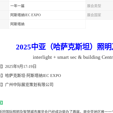
一年一届
展会类型
阿斯塔纳IEC EXPO
展会国家
阿斯塔纳
202
5中亚（哈萨克斯坦）
照明
interlight + smart sec & building Cent
间】
202
5
年
9
月
17-19
日
点】哈萨克斯坦
·阿斯塔纳IEC EXPO
展
】
广州中际展览策划有限公司
绍
】
斯坦国际照明及智慧城市展览会已经成功举办了两届
，
是中亚地区唯一一