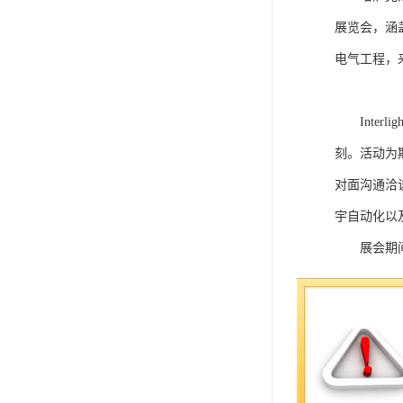
展览会，涵
电气工程，
Inter
刻。活动为期
对面沟通洽
宇自动化以
展会期
众质量给予
场的较佳选